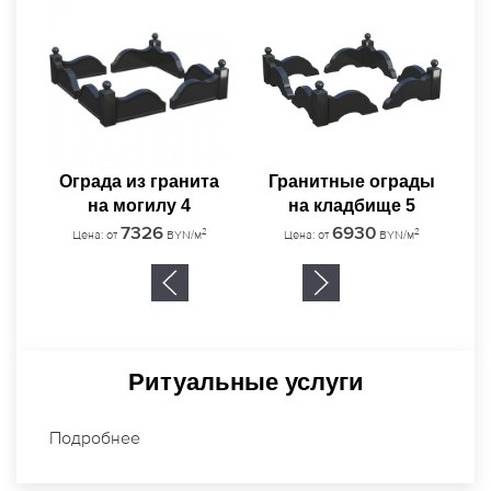
Гранитные ограды
Г
3
7590
2
Цена: от
BYN/м
а
Гранитные ограды
на кладбище 5
6930
2
Цена: от
BYN/м
Ритуальные услуги
Подробнее