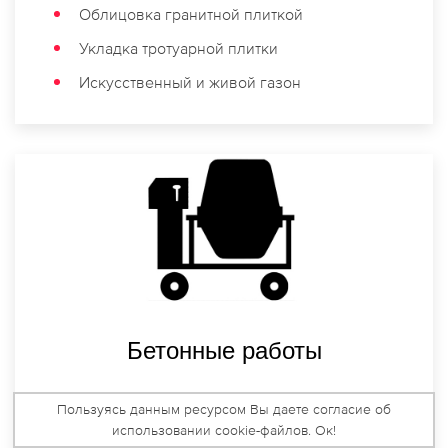
Облицовка гранитной плиткой
Укладка тротуарной плитки
Искусственный и живой газон
Бетонные работы
Пользуясь данным ресурсом Вы даете согласие об
Заливка фундамента под памятник
использовании cookie-файлов. Ок!