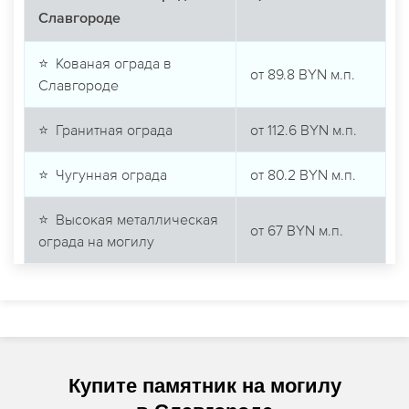
металлические ограды в
Цена
Славгороде
⭐ Кованая ограда в
от
89.8
BYN м.п.
Славгороде
⭐ Гранитная ограда
от
112.6
BYN м.п.
⭐ Чугунная ограда
от
80.2
BYN м.п.
⭐ Высокая металлическая
от
67
BYN м.п.
ограда на могилу
Купите памятник на могилу