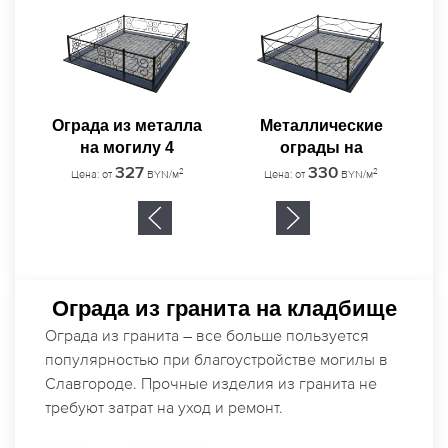
К
Ограда из металла
Металлические
на могилу 4
ограды на
кладбище 5
327
330
2
2
Цена: от
BYN/м
Цена: от
BYN/м
Ограда из гранита на кладбище
Ограда из гранита – все больше пользуется
популярностью при благоустройстве могилы в
Славгороде. Прочные изделия из гранита не
требуют затрат на уход и ремонт.