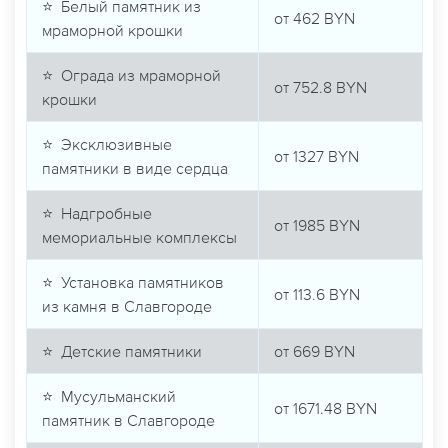
⭐ Белый памятник из
от
462
BYN
мраморной крошки
⭐ Ограда из мраморной
от
752.8
BYN
крошки
⭐ Эксклюзивные
от
1327
BYN
памятники в виде сердца
⭐ Надгробные
от
1985
BYN
мемориальные комплексы
⭐ Установка памятников
от
113.6
BYN
из камня в Славгороде
⭐ Детские памятники
от
669
BYN
⭐ Мусульманский
от
1671.48
BYN
памятник в Славгороде