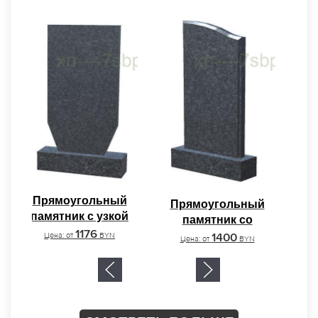
уважения, а также любви.
Прямоугольный
Прямоугольный
памятник с узкой
памятник со
основой
1176
скошенным верхом
Цена: от
BYN
1400
Цена: от
BYN