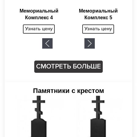
Мемориальный
Комплекc 5
Узнать цену
СМОТРЕТЬ БОЛЬШЕ
Памятники с крестом
Памятник с крестом
П
3
1750
Цена: от
BYN