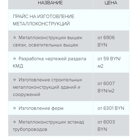
НАЗВАНИЕ
ЦЕНА
ПРАЙС НА ИЗГОТОВЛЕНИЕ
МЕТАЛЛОКОНСТРУКЦИЙ
⭐ Металлоконструкции вышек
от
6906
связи, осветительных вышек
BYN
⭐ Разработка чертежей раздела
от
59
BYN/
КМД
м2
⭐ Изготовление строительных
от
6007
металлоконструкций зданий и
BYN/м2
сооружений
⭐ Изготовление ферм
от
6301
BYN
⭐ Металлоконструкции эстакад
от
6003
трубопроводов
BYN