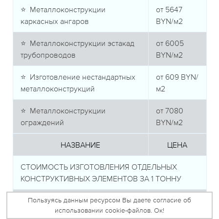
⭐ Металлоконструкции
от
5647
каркасных ангаров
BYN/м2
⭐ Металлоконструкции эстакад
от
6005
трубопроводов
BYN/м2
⭐ Изготовление нестандартных
от
609
BYN/
металлоконструкций
м2
⭐ Металлоконструкции
от
7080
ограждений
BYN/м2
НАЗВАНИЕ
ЦЕНА
СТОИМОСТЬ ИЗГОТОВЛЕНИЯ ОТДЕЛЬНЫХ
КОНСТРУКТИВНЫХ ЭЛЕМЕНТОВ ЗА 1 ТОННУ
⭐ Изготовление балок покрытия
Пользуясь данным ресурсом Вы даете согласие об
от
6129
BYN
использовании cookie-файлов. Ок!
и перекрытия